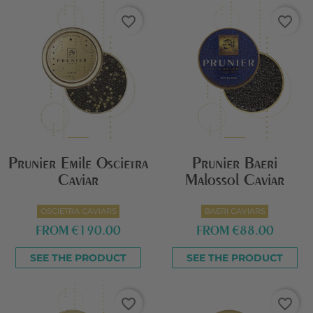
favorite_border
favorite_border
Prunier Emile Oscietra
Prunier Baeri
Caviar
Malossol Caviar
OSCIETRA CAVIARS
BAERI CAVIARS
FROM
€190.00
FROM
€88.00
SEE THE PRODUCT
SEE THE PRODUCT
favorite_border
favorite_border