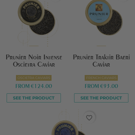
Prunier Noir Intense
Prunier Traktir Baeri
Oscietra Caviar
Caviar
OSCIETRA CAVIARS
FRENCH CAVIARS
FROM
€124.00
FROM
€93.00
SEE THE PRODUCT
SEE THE PRODUCT
favorite_border