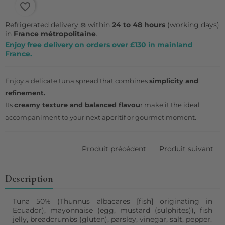
favorite_border
Refrigerated delivery ❄️ within
24 to 48 hours
(working days)
in
France métropolitaine
.
Enjoy free delivery on orders over £130 in mainland
France.
Enjoy a delicate tuna spread that combines
simplicity and
refinement.
Its
creamy texture and balanced flavou
r make it the ideal
accompaniment to your next aperitif or gourmet moment.
Produit précédent
Produit suivant
Description
Tuna 50% (Thunnus albacares [fish] originating in
Ecuador), mayonnaise (egg, mustard (sulphites)), fish
jelly, breadcrumbs (gluten), parsley, vinegar, salt, pepper.