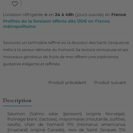
favorite_border
Livraison réfrigérée ❄️ en
24 à 48h
(jours ouvrés) en
France
Profitez de la livraison offerte dès 130€ en France
métropolitaine.
Savourez un tartinable raffiné où la douceur des Saint-Jacques se
mêle à la saveur délicate du homard. Sa texture onctueuse et ses
morceaux généreux de fruits de mer offrent une expérience
gustative élégante et raffinée.
Produit précédent
Produit suivant
Description
Saumon (Salmo salar [poisson] origine Norvège),
fromage blanc (lactose), mayonnaise (moutarde, sulfites,
oeufs), chair de homard 11% (Homarus americanus
[crustacé] origine Canada), noix de Saint Jacques 11%