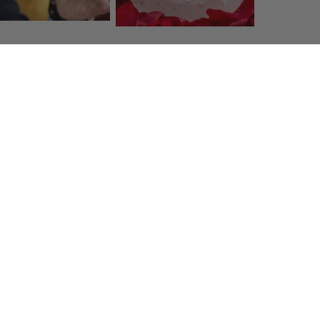
 client
Frais d'expédition
 42 98 98
Offert à partir de 130, en France 
prunier.com
Métropolitaine
tter
vous et entrez dans l'univers Prunier.