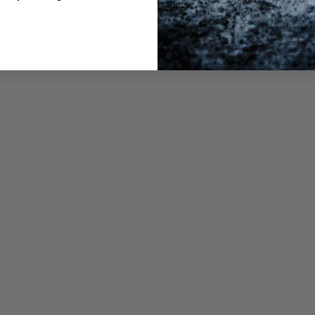
Prunier est...
pures de Norvège . Issu d'un..
Dès
14,50 €
Dès
201,60 €