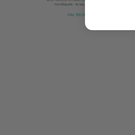
nordiques : le saumon cru...
Dès
192,00 €