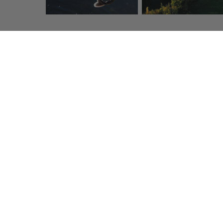
Click & Collect
Coli
Retrait gratuit de vos produits
Des transporte
en boutique dans lheure
pour vous s
Prunier, l'Art du caviar fr