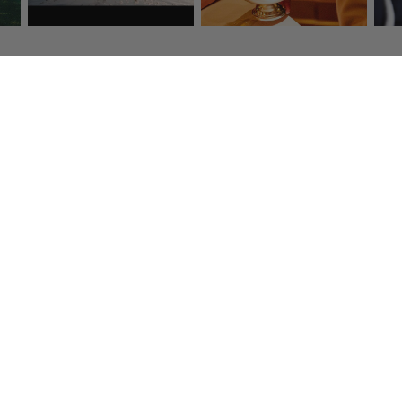
s frais
Paiement sécurisé
Service
urs de qualité 
Par carte bancaire, American 
Tél :
01 47
ervir en 48h.
Express, Visa, Mastercard
Email :
eshop@
Newsle
ançais
Inscrivez-