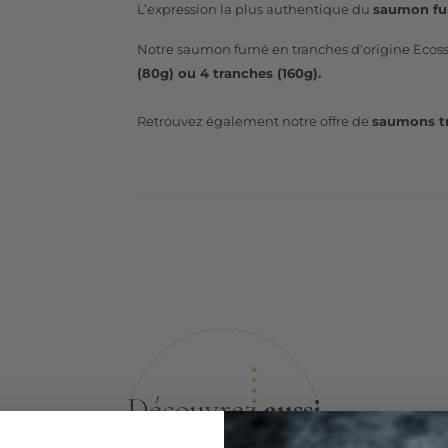
L’expression la plus authentique du
saumon fum
Notre saumon fumé en tranches d'origine Ecoss
(80g) ou 4 tranches (160g).
Retrouvez également notre offre de
saumons t
Découvrez
aussi