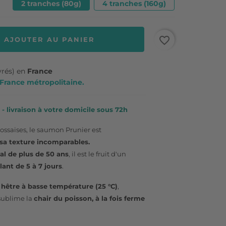
2 tranches (80g)
4 tranches (160g)
favorite_border
AJOUTER AU PANIER
vrés) en
France
n France métropolitaine.
- livraison à votre domicile sous 72h
cossaises, le saumon Prunier est
 sa texture incomparables.
nal de plus de 50 ans
, il est le fruit d'un
lant de 5 à 7 jours
.
hêtre à basse température (25 °C)
,
sublime la
chair du poisson, à la fois ferme