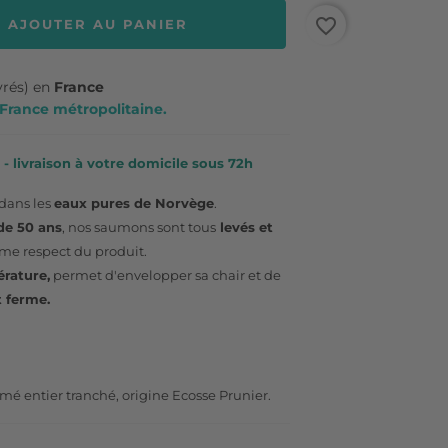
favorite_border
AJOUTER AU PANIER
vrés) en
France
n France métropolitaine.
- livraison à votre domicile sous 72h
dans les
eaux pures de Norvège
.
 de 50 ans
, nos saumons sont tous
levés et
me respect du produit.
rature,
permet d'envelopper sa chair et de
t ferme.
é entier tranché, origine Ecosse Prunier.