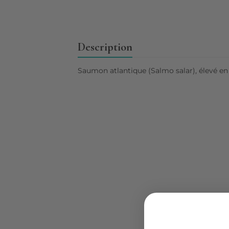
Description
Saumon atlantique (Salmo salar), élevé en