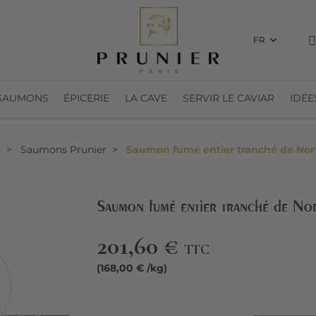
FR
SAUMONS
ÉPICERIE
LA CAVE
SERVIR LE CAVIAR
IDÉE
s
Saumons Prunier
Saumon fumé entier tranché de Norv
Saumon fumé entier tranché de No
201,60 €
TTC
(168,00 € /kg)