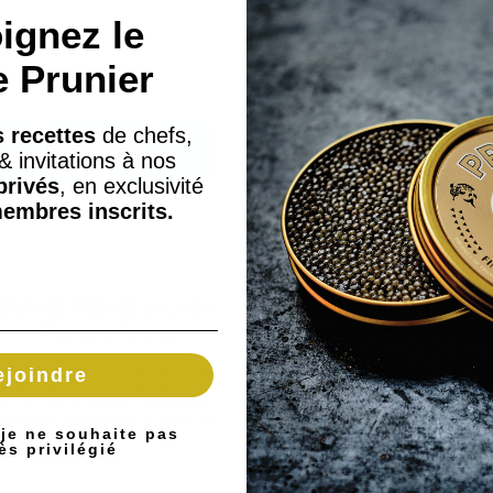
ignez le
e Prunier
 recettes
de chefs,
& invitations à nos
privés
, en exclusivité
embres inscrits.
ur de filet de saumon
Saumon fumé d'Ecosse
umé Prunier Norvège
tranches Prunier (2 
(400g)
4 tranches)
duits disponibles sous 48h (jours
Produits disponibles sous 48h (j
ejoindre
vrés) - livraison à votre domicile
ouvrés) - livraison à votre domic
s 72h Pêché dans les eaux pures
sous 72h Élevé dans les eaux fro
froides de l’Atlantique, le saumon
et pures des côtes écossaises, 
 je ne souhaite pas
Prunier est issu d’une...
saumon Prunier est...
ès privilégié
Dès
100,00 €
Dès
15,60 €