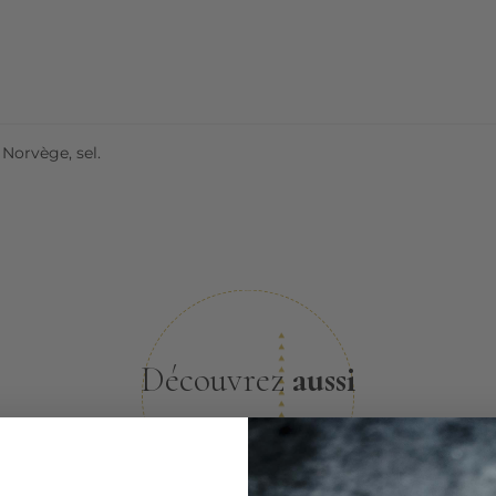
 Norvège, sel.
Découvrez
aussi