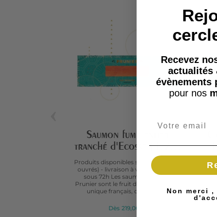
Rejo
cercl
Recevez nos
actualités
évènements 
pour nos
m
‹
Saumon fumé entier
Cœ
tranché d'Ecosse (1,2kg
f
approx.)
Produits disponibles sous 48h (jours
Pro
R
ouvrés) - livraison à votre domicile
ou
sous 72h Les saumons entiers
sou
Prunier sont le fruit d'un savoir-faire
et 
Non merci ,
unique français, de plus de...
d'acc
Dès
219,00 €