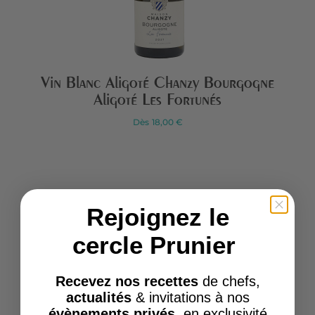
Vin Blanc Aligoté Chanzy Bourgogne
Aligoté Les Fortunés
Dès
18,00 €
Rejoignez le
cercle Prunier
Recevez nos recettes
de chefs,
actualités
& invitations à nos
évènements privés
, en exclusivité