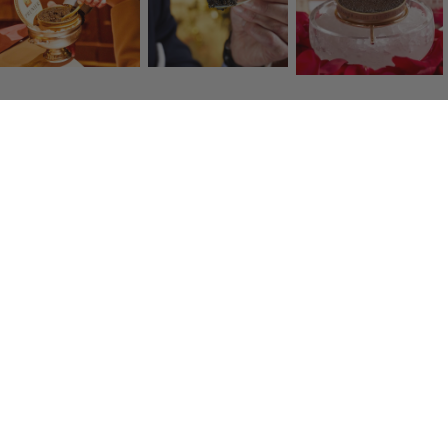
Click & Collect
Retrait gratuit de vos produits en boutique dans lheure
Colis frais
Des transporteurs de qualité pour vous servir en 48h.
Paiement sécurisé
Par carte bancaire, American Express, Visa, Mastercard