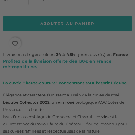
AJOUTER AU PANIER
favorite_border
Livraison réfrigérée ❄️ en
24 à 48h
(jours ouvrés) en
France
Profitez de la livraison offerte dès 130€ en France
métropolitaine.
La cuvée '"haute-couture" concentrant tout l'esprit Léoube.
Élégance et caractère s’unissent au sein de la cuvée de rosé
Léoube Collector 2022
, un
vin rosé
biologique AOC Côtes de
Provence – La Londe.
Issu d’un assemblage de Grenache et Cinsault, ce
vin
est la
quintessence du savoir-faire du Château Léoube, reconnu pour
ses cuvées raffinées et respectueuses de la nature.