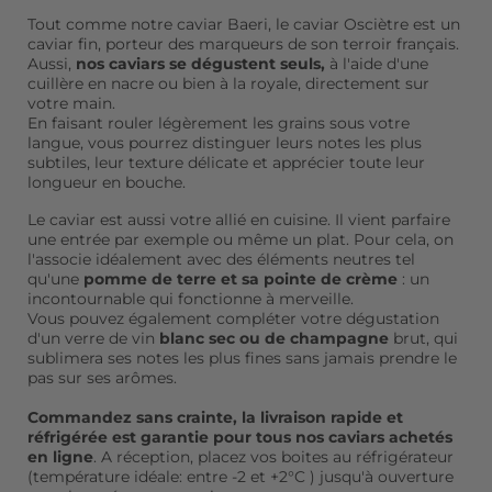
Tout comme notre caviar Baeri, le caviar Osciètre est un
caviar fin,
porteur des marqueurs de son terroir français.
Aussi,
nos caviars se dégustent seuls,
à l'aide d'une
cuillère en nacre
ou bien à la royale, directement sur
votre main.
En faisant rouler légèrement les grains sous votre
langue, vous pourrez distinguer leurs notes les plus
subtiles, leur texture délicate et apprécier toute leur
longueur en bouche.
Le caviar est aussi votre allié en cuisine. Il vient parfaire
une entrée par exemple ou même un plat. Pour cela, on
l'associe idéalement avec des éléments neutres tel
qu'une
pomme de terre
et sa pointe de crème
: un
incontournable qui fonctionne à merveille.
Vous pouvez également compléter votre dégustation
d'un verre de
vin
blanc sec ou de
champagne
brut, qui
sublimera ses notes les plus fines sans jamais prendre le
pas sur ses arômes.
Commandez sans crainte, la livraison rapide et
réfrigérée est garantie pour tous nos caviars achetés
en ligne
. A réception, placez vos boites au réfrigérateur
(température idéale: entre -2 et +2°C ) jusqu'à ouverture