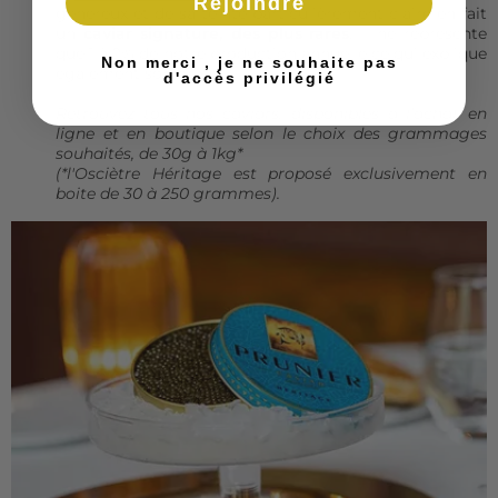
Rejoindre
généreux et de sa teinte particulièrement claire en fait
un
caviar signature, des plus rares
. Il ne représente
que 1 à 2% de notre production annuelle ce qui explique
Non merci , je ne souhaite pas
également son prix.
d'accès privilégié
Retrouvez tous nos caviars, disponibles à l'achat en
ligne et
en boutique
selon le choix des grammages
souhaités, de 30g à 1kg*
(*l'Osciètre Héritage est proposé exclusivement en
boite de 30 à 250 grammes).