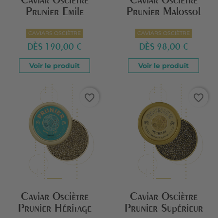
Caviar Osciètre
Caviar Osciètre
Prunier Emile
Prunier Malossol
CAVIARS OSCIÈTRE
CAVIARS OSCIÈTRE
DÈS
190,00 €
DÈS
98,00 €
Voir le produit
Voir le produit
favorite_border
favorite_border
Caviar Osciètre
Caviar Osciètre
Prunier Héritage
Prunier Supérieur