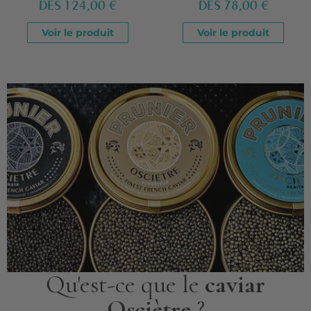
DÈS
124,00 €
DÈS
78,00 €
Voir le produit
Voir le produit
Qu'est-ce que le
caviar
Osciètre
?