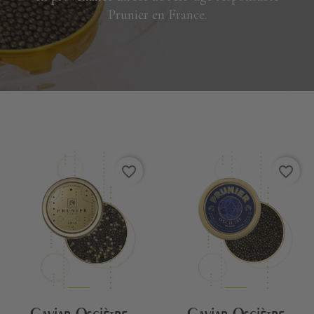
Prunier en France.
favorite_border
favorite_border