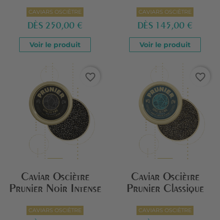
CAVIARS OSCIÈTRE
CAVIARS OSCIÈTRE
DÈS
250,00 €
DÈS
145,00 €
Voir le produit
Voir le produit
favorite_border
favorite_border
Caviar Osciètre
Caviar Osciètre
Prunier Noir Intense
Prunier Classique
CAVIARS OSCIÈTRE
CAVIARS OSCIÈTRE