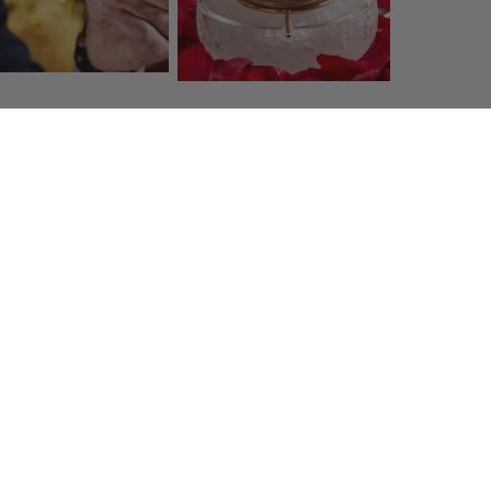
 client
Frais d'expédition
 42 98 98
Offert à partir de 130, en France 
prunier.com
Métropolitaine
tter
vous et entrez dans l'univers Prunier.