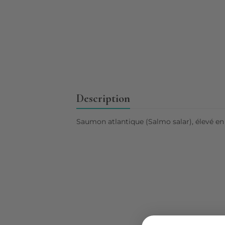
Description
Saumon atlantique (Salmo salar), élevé en