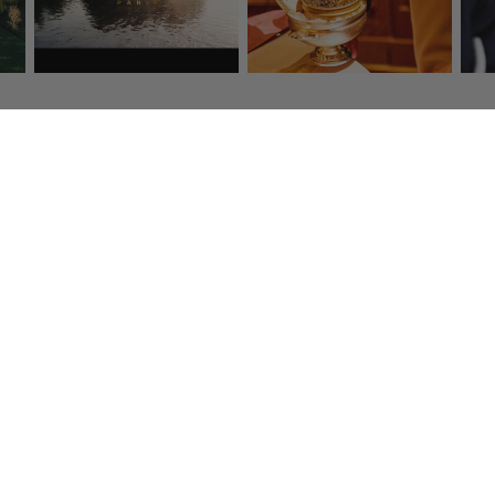
s frais
Paiement sécurisé
Service
urs de qualité 
Par carte bancaire, American 
Tél :
01 47
ervir en 48h.
Express, Visa, Mastercard
Email :
eshop@
Newsle
ançais
Inscrivez-