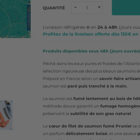
QUANTITÉ
Livraison réfrigérée ❄️ en
24 à 48h
(jours ou
Profitez de la livraison offerte dès 130€ e
Produits disponibles sous 48h (jours ouvrés) 
Pêché dans les eaux pures et froides de l’Atlan
sélection rigoureuse des plus beaux saumons d
Préparé en France selon un
savoir-faire artisan
saumon est
paré puis tranché à la main.
Le saumon est
fumé lentement au bois de hê
méthode douce garantit un
fumage homogèn
préservant la
subtilité de son gras naturel
.
Le
cœur de filet de saumon fumé Prunier
se 
un parfum
délicatement boisé
, et une saveur
p