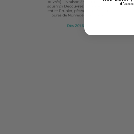
ouvrés) - livraison à votre domicile
ou
d'acc
sous 72h Découvrez notre saumon
sou
entier Prunier, pêché dans les eaux
e
pures de Norvège . Issu d'un...
Dès
201,60 €