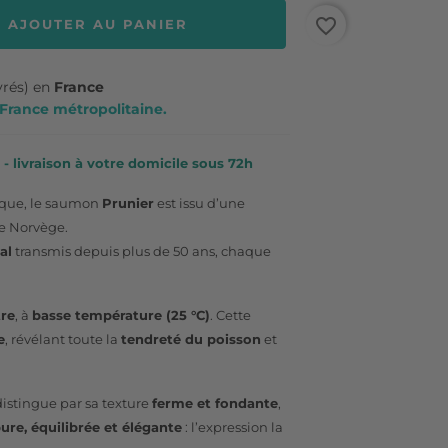
favorite_border
AJOUTER AU PANIER
vrés) en
France
n France métropolitaine.
- livraison à votre domicile sous 72h
tique, le saumon
Prunier
est issu d’une
e Norvège.
al
transmis depuis plus de 50 ans, chaque
tre
, à
basse température (25 °C)
. Cette
e
, révélant toute la
tendreté du poisson
et
distingue par sa texture
ferme et fondante
,
ure, équilibrée et élégante
: l’expression la