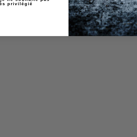
vrés) - livraison à votre domicile
ouvrés) - livraison à votre domic
ès privilégié
s 72h Élevé dans les eaux froides
sous 72h Les saumons entier
t pures des côtes écossaises, le
Prunier sont le fruit d'un savoir-f
saumon Prunier est...
unique français, de plus de...
Dès
15,60 €
Dès
219,00 €