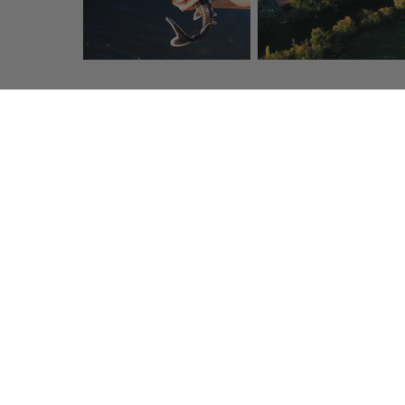
Click & Collect
Coli
Retrait gratuit de vos produits
Des transporte
en boutique dans lheure
pour vous s
Prunier, l'Art du caviar fr