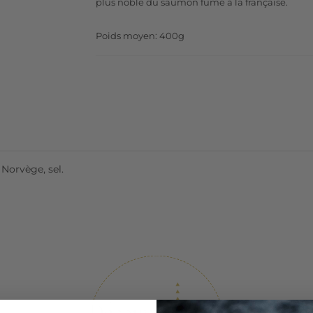
plus noble du saumon fumé à la française.
Poids moyen: 400g
 Norvège, sel.
Découvrez
aussi