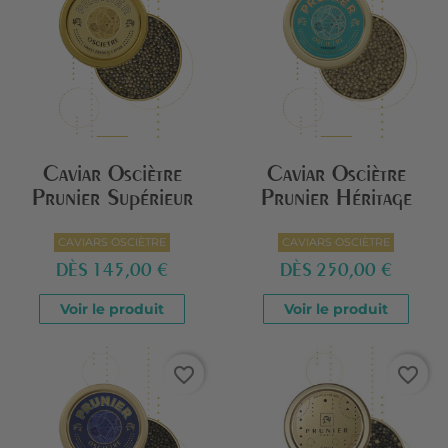
Caviar Osciètre
Caviar Osciètre
Prunier Supérieur
Prunier Héritage
CAVIARS OSCIÈTRE
CAVIARS OSCIÈTRE
DÈS
145,00 €
DÈS
250,00 €
Voir le produit
Voir le produit
favorite_border
favorite_border