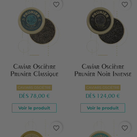
favorite_border
favorite_border
Caviar Osciètre
Caviar Osciètre
Prunier Classique
Prunier Noir Intense
CAVIARS OSCIÈTRE
CAVIARS OSCIÈTRE
DÈS
78,00 €
DÈS
124,00 €
Voir le produit
Voir le produit
favorite_border
favorite_border