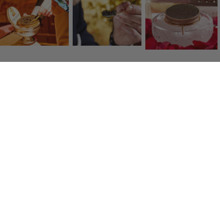
Click & Collect
Retrait gratuit de vos produits en boutique dans lheure
Colis frais
Des transporteurs de qualité pour vous servir en 48h.
Paiement sécurisé
Par carte bancaire, American Express, Visa, Mastercard