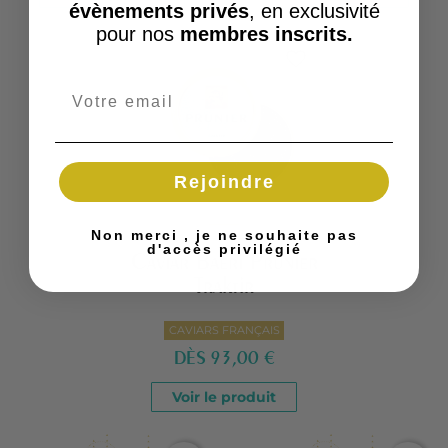
évènements privés
, en exclusivité
pour nos
membres inscrits.
favorite_border
Rejoindre
Non merci , je ne souhaite pas
d'accès privilégié
Caviar Baeri Prunier
Traktir
CAVIARS FRANÇAIS
DÈS
93,00 €
Voir le produit