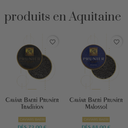
produits en Aquitaine
favorite_border
favorite_border
Caviar Baeri Prunier
Caviar Baeri Prunier
Tradition
Malossol
CAVIARS BAERI
CAVIARS BAERI
DÈS
72,00 €
DÈS
88,00 €